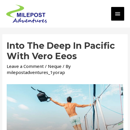
Skip
to
Main
content
Men
Into The Deep In Pacific
With Vero Eeos
Leave a Comment
/
Neque
/ By
milepostadventures_1yorap